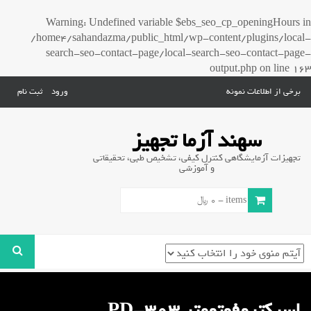
Warning
: Undefined variable $ebs_seo_cp_openingHours in
/home4/sahandazma/public_html/wp-content/plugins/local-
search-seo-contact-page/local-search-seo-contact-page-
output.php
on line
163
برخی از اطلاعات نمونه
ورود
ثبت نام
سهند آزما تجهیز
تجهیزات آزمایشگاهی کنترل کیفی، تشخیص طبی، تحقیقاتی
و آموزشی
0 items -
0
﷼
اسپکتروفوتومتر PD-303