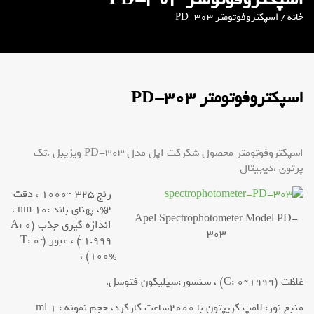
خانه
/ اسپکتروفوتومتر PD-303
اسپکتروفوتومتر PD-303
اسپکتروفوتومتر محصول شکرکت اپل مدل PD-303 ویزیبل ،تک
پرتوی ،دیجیتال
رنج 325 ̴ 1000 ، دقت
2 %، پهنای باند :nm 10 ،
Apel Spectrophotometer Model PD-
اندازه گیری جذب (A: 0
303
̴ 1.999) ، عبور (T: 0 ̴
100%) ،
غلظت (C: 0 ̴ 1999) ، سنسور:سیلیکون فتوسل،
منبع نور: لامپ کریپتون با 2000ساعت کارکرد، حجم نمونه : ml 1