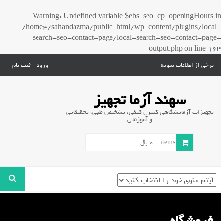
Warning
: Undefined variable $ebs_seo_cp_openingHours in
/home4/sahandazma/public_html/wp-content/plugins/local-
search-seo-contact-page/local-search-seo-contact-page-
output.php
on line
163
برخی از اطلاعات نمونه
ورود
ثبت نام
سهند آزما تجهیز
تجهیزات آزمایشگاهی کنترل کیفی، تشخیص طبی، تحقیقاتی
و آموزشی
0 items -
0
﷼
فروشگاه