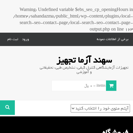
Warning
: Undefined variable $ebs_seo_cp_openingHours in
/home4/sahandazma/public_html/wp-content/plugins/local-
search-seo-contact-page/local-search-seo-contact-page-
output.php
on line
163
برخی از اطلاعات نمونه
ورود
ثبت نام
سهند آزما تجهیز
تجهیزات آزمایشگاهی کنترل کیفی، تشخیص طبی، تحقیقاتی
و آموزشی
0 items -
0
﷼
فروشگاه