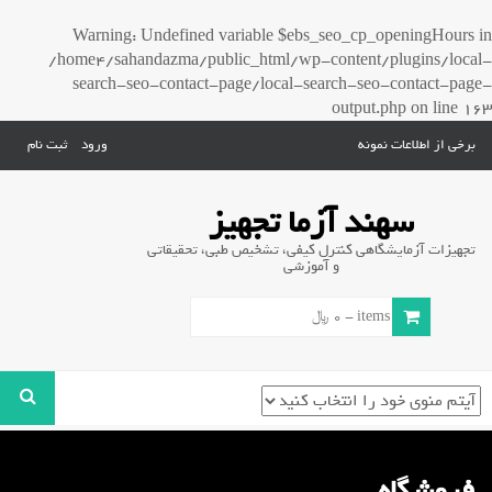
Warning
: Undefined variable $ebs_seo_cp_openingHours in
/home4/sahandazma/public_html/wp-content/plugins/local-
search-seo-contact-page/local-search-seo-contact-page-
output.php
on line
163
برخی از اطلاعات نمونه
ورود
ثبت نام
سهند آزما تجهیز
تجهیزات آزمایشگاهی کنترل کیفی، تشخیص طبی، تحقیقاتی
و آموزشی
0 items -
0
﷼
فروشگاه