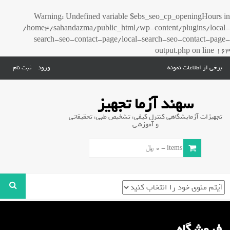
Warning
: Undefined variable $ebs_seo_cp_openingHours in
/home4/sahandazma/public_html/wp-content/plugins/local-
search-seo-contact-page/local-search-seo-contact-page-
output.php
on line
163
برخی از اطلاعات نمونه
ورود
ثبت نام
سهند آزما تجهیز
تجهیزات آزمایشگاهی کنترل کیفی، تشخیص طبی، تحقیقاتی
و آموزشی
0 items -
0
﷼
فروشگاه