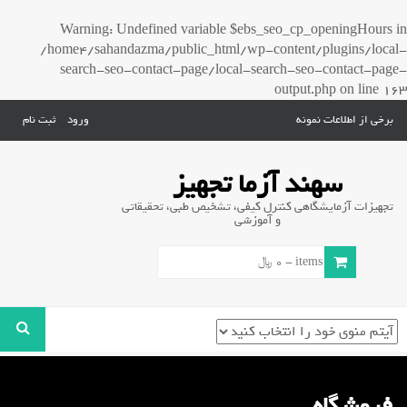
Warning
: Undefined variable $ebs_seo_cp_openingHours in
/home4/sahandazma/public_html/wp-content/plugins/local-
search-seo-contact-page/local-search-seo-contact-page-
output.php
on line
163
برخی از اطلاعات نمونه
ورود
ثبت نام
سهند آزما تجهیز
تجهیزات آزمایشگاهی کنترل کیفی، تشخیص طبی، تحقیقاتی
و آموزشی
0 items -
0
﷼
فروشگاه