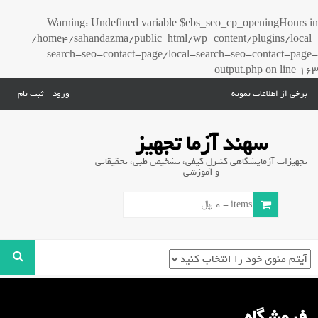
Warning
: Undefined variable $ebs_seo_cp_openingHours in
/home4/sahandazma/public_html/wp-content/plugins/local-
search-seo-contact-page/local-search-seo-contact-page-
output.php
on line
163
برخی از اطلاعات نمونه
ورود
ثبت نام
سهند آزما تجهیز
تجهیزات آزمایشگاهی کنترل کیفی، تشخیص طبی، تحقیقاتی
و آموزشی
0 items -
0
﷼
فروشگاه