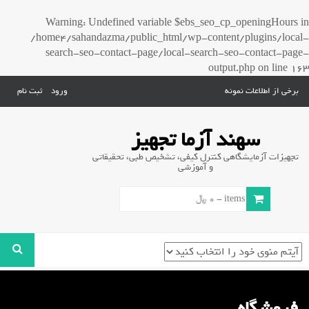
Warning
: Undefined variable $ebs_seo_cp_openingHours in
/home4/sahandazma/public_html/wp-content/plugins/local-
search-seo-contact-page/local-search-seo-contact-page-
output.php
on line
163
برخی از اطلاعات نمونه
ورود
ثبت نام
سهند آزما تجهیز
تجهیزات آزمایشگاهی کنترل کیفی، تشخیص طبی، تحقیقاتی
و آموزشی
0 items -
0
﷼
فروشگاه