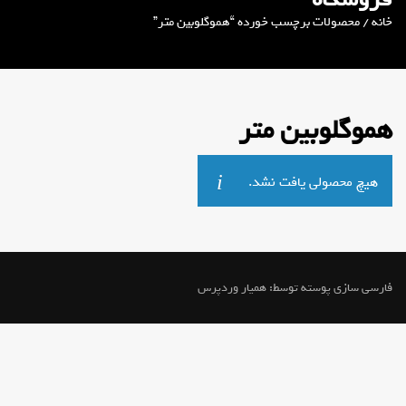
خانه
/ محصولات برچسب خورده “هموگلوبین متر”
هموگلوبین متر
هیچ محصولی یافت نشد.
فارسی سازی پوسته توسط:
همیار وردپرس