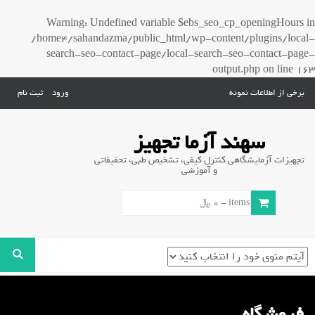
Warning
: Undefined variable $ebs_seo_cp_openingHours in
/home4/sahandazma/public_html/wp-content/plugins/local-
search-seo-contact-page/local-search-seo-contact-page-
output.php
on line
163
برخی از اطلاعات نمونه
ورود
ثبت نام
سهند آزما تجهیز
تجهیزات آزمایشگاهی کنترل کیفی، تشخیص طبی، تحقیقاتی
و آموزشی
0 items -
0
﷼
فروشگاه