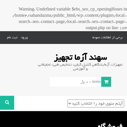
Warning
: Undefined variable $ebs_seo_cp_openingHours in
/home4/sahandazma/public_html/wp-content/plugins/local-
search-seo-contact-page/local-search-seo-contact-page-
output.php
on line
163
برخی از اطلاعات نمونه
ورود
ثبت نام
سهند آزما تجهیز
تجهیزات آزمایشگاهی کنترل کیفی، تشخیص طبی، تحقیقاتی
و آموزشی
0 items -
0
﷼
فروشگاه