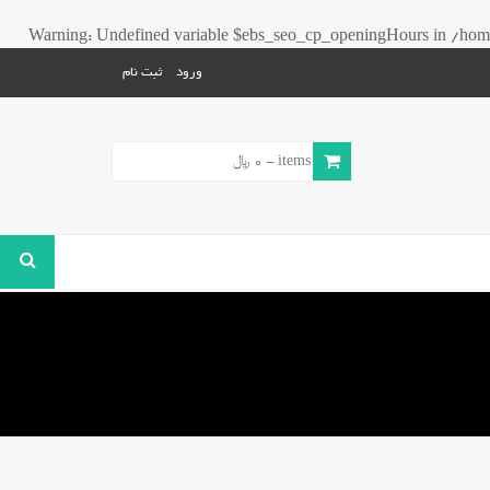
Warning
: Undefined variable $ebs_seo_cp_openingHours in
/home
ورود
ثبت نام
0 items -
0
﷼