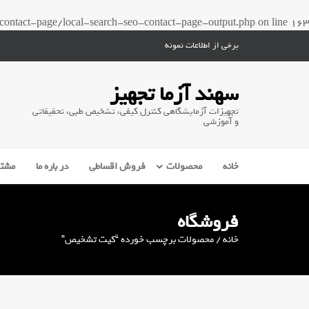
ontact-page/local-search-seo-contact-page-output.php
on line
163
برخی از اطلاعات نمونه
سهند آزما تجهیز
تجهیزات آزمایشگاهی کنترل کیفی، تشخیص طبی، تحقیقاتی
و آموزشی
خانه
محصولات
فروش اقساطی
در باره ما
مشتر
فروشگاه
خانه
/ محصولات برچسب خورده “کیت تشخیص”