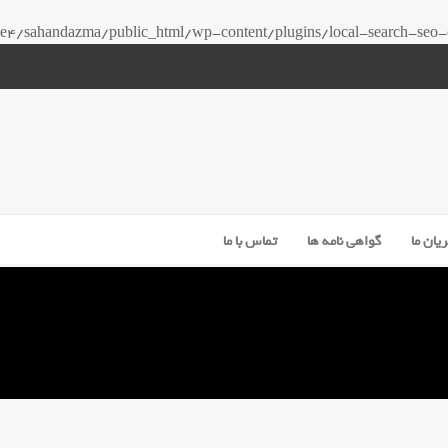
4/sahandazma/public_html/wp-content/plugins/local-search-seo-c
یان ما
گواهی نامه ها
تماس با ما